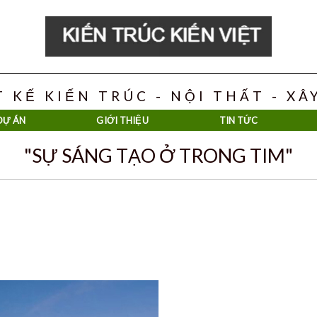
T KẾ KIẾN TRÚC - NỘI THẤT - X
DỰ ÁN
GIỚI THIỆU
TIN TỨC
"SỰ SÁNG TẠO Ở TRONG TIM"