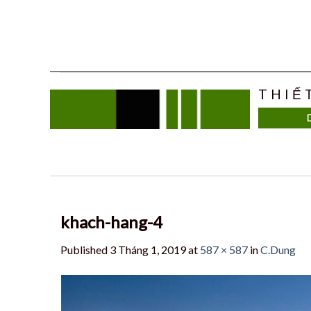
Skip
to
content
THIẾ
khach-hang-4
Published
3 Tháng 1, 2019
at
587 × 587
in
C.Dung