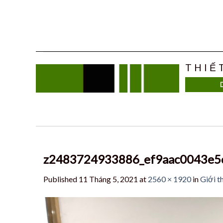
Skip
to
content
THIẾ
z2483724933886_ef9aac0043e5
Published
11 Tháng 5, 2021
at
2560 × 1920
in
Giới t