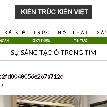
T KẾ KIẾN TRÚC - NỘI THẤT - X
DỰ ÁN
GIỚI THIỆU
TIN TỨC
"SỰ SÁNG TẠO Ở TRONG TIM"
c2fd0048056e267a712d
hiệu