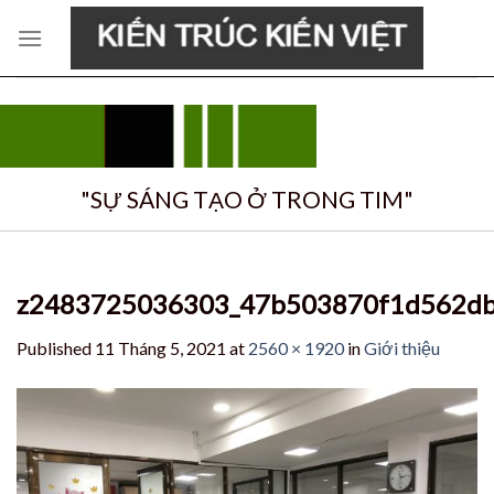
Skip
to
content
"SỰ SÁNG TẠO Ở TRONG TIM"
z2483725036303_47b503870f1d562d
Published
11 Tháng 5, 2021
at
2560 × 1920
in
Giới thiệu