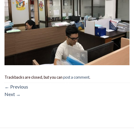
Trackbacks are closed, but you can
post a comment
.
←
Previous
Next
→