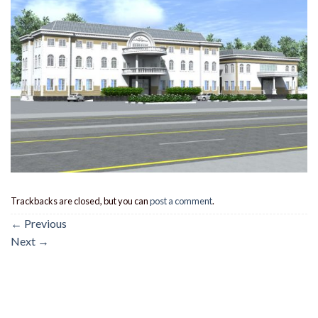
Trackbacks are closed, but you can
post a comment
.
←
Previous
Next
→