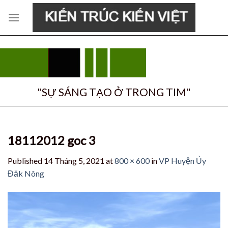
Skip
to
content
"SỰ SÁNG TẠO Ở TRONG TIM"
18112012 goc 3
Published
14 Tháng 5, 2021
at
800 × 600
in
VP Huyện Ủy
Đăk Nông