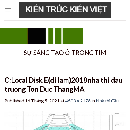
Skip
to
content
"SỰ SÁNG TẠO Ở TRONG TIM"
C:Local Disk E(di lam)2018nha thi dau
truong Ton Duc ThangMA
Published
16 Tháng 5, 2021
at
4603 × 2176
in
Nhà thi đấu