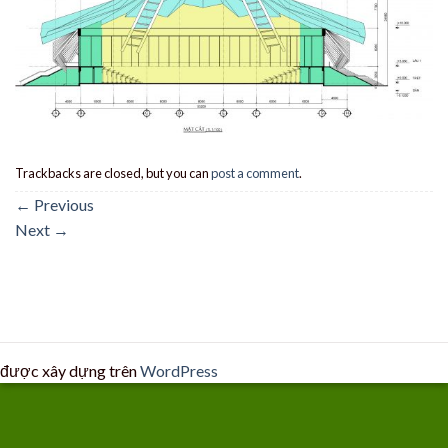
Trackbacks are closed, but you can
post a comment
.
←
Previous
Next
→
được xây dựng trên
WordPress