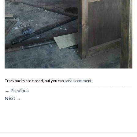
Trackbacks are closed, but you can
post a comment
.
←
Previous
Next
→