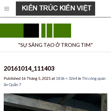
Skip
to
content
"SỰ SÁNG TẠO Ở TRONG TIM"
20161014_111403
Published
16 Tháng 5, 2021
at
1836 × 3264
in
Thi công quán
ăn Quận 7