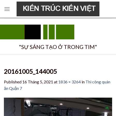
Skip
to
content
"SỰ SÁNG TẠO Ở TRONG TIM"
20161005_144005
Published
16 Tháng 5, 2021
at
1836 × 3264
in
Thi công quán
ăn Quận 7